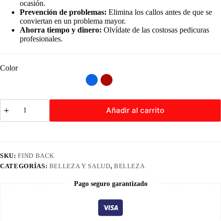
ocasión.
Prevención de problemas:
Elimina los callos antes de que se
conviertan en un problema mayor.
Ahorra tiempo y dinero:
Olvídate de las costosas pedicuras
profesionales.
Color
Removedor
Añadir al carrito
Eléctrico
de
Callos
cantidad
SKU:
FIND BACK
CATEGORÍAS:
BELLEZA Y SALUD
,
BELLEZA
Pago seguro garantizado