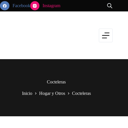
Saltar
Facebook
Instagram
al
contenido
Cocteleras
Inicio
Hogar y Otros
Cocteleras