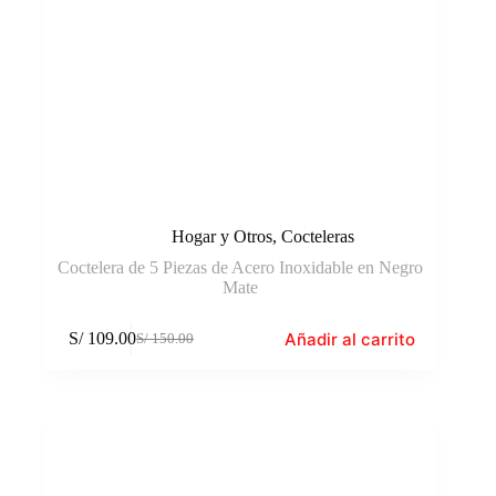
Hogar y Otros
,
Cocteleras
Coctelera de 5 Piezas de Acero Inoxidable en Negro
Mate
Añadir al carrito
S/
109.00
S/
150.00
El
El
precio
precio
original
actual
era:
es:
S/ 150.00.
S/ 109.00.