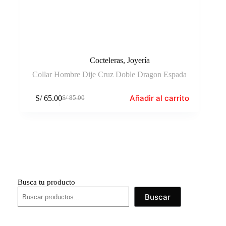
Cocteleras
,
Joyería
Collar Hombre Dije Cruz Doble Dragon Espada
Añadir al carrito
S/
65.00
S/
85.00
El
El
precio
precio
original
actual
era:
es:
S/ 85.00.
S/ 65.00.
Busca tu producto
Buscar