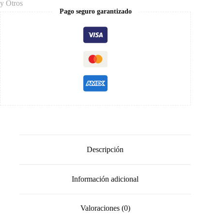
y Otros
Tirantes
Pago seguro garantizado
Negro
cantidad
Descripción
Información adicional
Valoraciones (0)