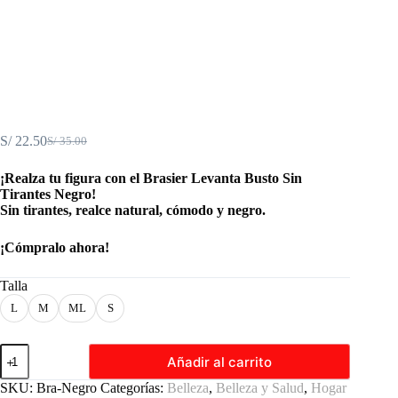
S/
22.50
S/
35.00
El
El
precio
precio
¡Realza tu figura con el Brasier Levanta Busto Sin
original
actual
Tirantes Negro!
era:
es:
Sin tirantes, realce natural, cómodo y negro.
S/ 35.00.
S/ 22.50.
¡Cómpralo ahora!
Talla
L
M
ML
S
Brasiere
Añadir al carrito
Levanta
Busto
SKU:
Bra-Negro
Categorías:
Belleza
,
Belleza y Salud
,
Hogar
Sin