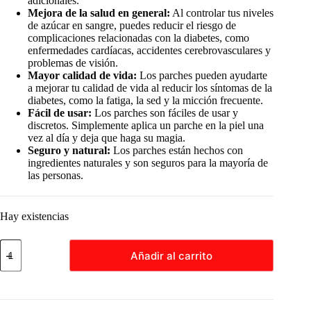
adicionales.
Mejora de la salud en general:
Al controlar tus niveles
de azúcar en sangre, puedes reducir el riesgo de
complicaciones relacionadas con la diabetes, como
enfermedades cardíacas, accidentes cerebrovasculares y
problemas de visión.
Mayor calidad de vida:
Los parches pueden ayudarte
a mejorar tu calidad de vida al reducir los síntomas de la
diabetes, como la fatiga, la sed y la micción frecuente.
Fácil de usar:
Los parches son fáciles de usar y
discretos. Simplemente aplica un parche en la piel una
vez al día y deja que haga su magia.
Seguro y natural:
Los parches están hechos con
ingredientes naturales y son seguros para la mayoría de
las personas.
Hay existencias
Pack
Añadir al carrito
18
Parches
Para
Diabéticos
Regula