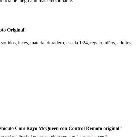
eriencia de juego aún más emocionante.
oto Original!
onidos, luces, material duradero, escala 1:24, regalo, niños, adultos,
Vehículo Cars Rayo McQueen con Control Remoto original”
no será publicada.
Los campos obligatorios están marcados con
*