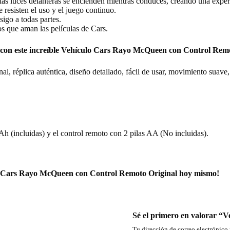
y las luces delanteras se encienden mientras conduces, creando una exp
 resisten el uso y el juego continuo.
igo a todas partes.
os que aman las películas de Cars.
rs con este increíble Vehículo Cars Rayo McQueen con Control Rem
 réplica auténtica, diseño detallado, fácil de usar, movimiento suave, s
h (incluidas) y el control remoto con 2 pilas AA (No incluidas).
culo Cars Rayo McQueen con Control Remoto Original hoy mismo!
Sé el primero en valorar “
Tu dirección de correo electrónico 