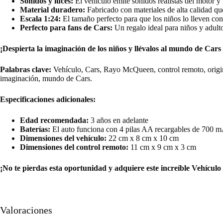
Sonidos y luces:
El vehículo emite sonidos realistas del motor 
Material duradero:
Fabricado con materiales de alta calidad que
Escala 1:24:
El tamaño perfecto para que los niños lo lleven cons
Perfecto para fans de Cars:
Un regalo ideal para niños y adult
¡Despierta la imaginación de los niños y llévalos al mundo de Ca
Palabras clave:
Vehículo, Cars, Rayo McQueen, control remoto, original,
imaginación, mundo de Cars.
Especificaciones adicionales:
Edad recomendada:
3 años en adelante
Baterías:
El auto funciona con 4 pilas AA recargables de 700 mA
Dimensiones del vehículo:
22 cm x 8 cm x 10 cm
Dimensiones del control remoto:
11 cm x 9 cm x 3 cm
¡No te pierdas esta oportunidad y adquiere este increíble Vehí
Valoraciones