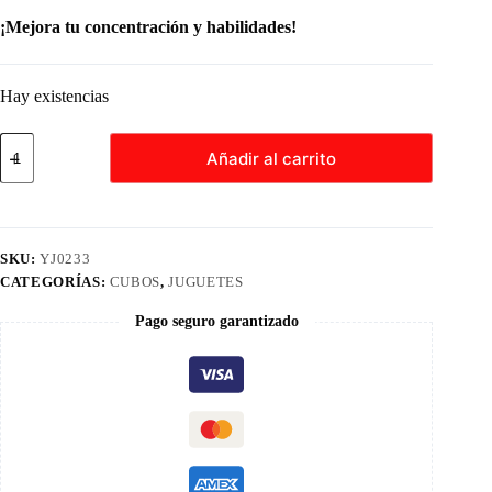
¡Mejora tu concentración y habilidades!
Hay existencias
Cubo
Añadir al carrito
Magico
Yj
Bola
Arcoiris
Puzzle
Rubik
SKU:
YJ0233
Juego
CATEGORÍAS:
CUBOS
,
JUGUETES
De
Ingenio
Pago seguro garantizado
cantidad