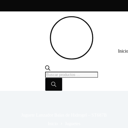
Inici
Búsqueda
de
productos
Juguete Lanzador Balas de Hidrogel – ST687B
Inicio
Juguetes