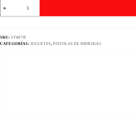
Juguete
Lanzador
Balas
de
Hidrogel
-
ST687B
SKU:
ST687B
cantidad
CATEGORÍAS:
JUGUETES
,
PISTOLAS DE HIDROGEL