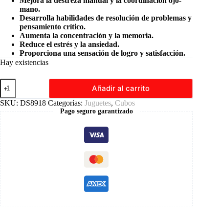
Mejora la destreza manual y la coordinación ojo-
mano.
Desarrolla habilidades de resolución de problemas y
pensamiento crítico.
Aumenta la concentración y la memoria.
Reduce el estrés y la ansiedad.
Proporciona una sensación de logro y satisfacción.
Hay existencias
Cubo
Añadir al carrito
Mágico
Magnético
SKU:
DS8918
Categorías:
Juguetes
,
Cubos
3×3
Pago seguro garantizado
Alta
Velocidad
cantidad