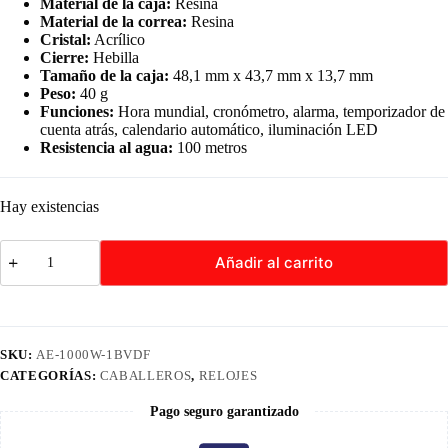
Material de la caja:
Resina
Material de la correa:
Resina
Cristal:
Acrílico
Cierre:
Hebilla
Tamaño de la caja:
48,1 mm x 43,7 mm x 13,7 mm
Peso:
40 g
Funciones:
Hora mundial, cronómetro, alarma, temporizador de
cuenta atrás, calendario automático, iluminación LED
Resistencia al agua:
100 metros
Hay existencias
Reloj
Añadir al carrito
Casio
AE-
1000W-
1BVDF
Hombres
Original
SKU:
AE-1000W-1BVDF
cantidad
CATEGORÍAS:
CABALLEROS
,
RELOJES
Pago seguro garantizado