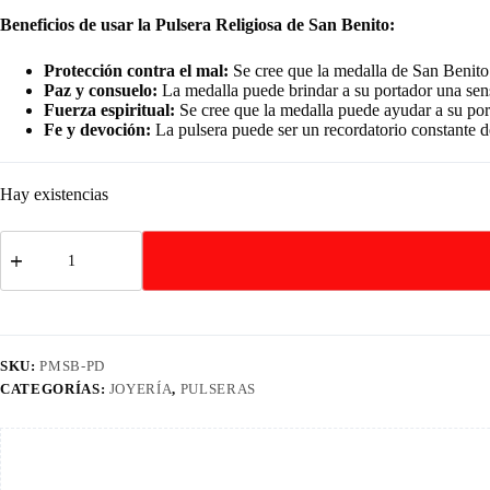
Beneficios de usar la Pulsera Religiosa de San Benito:
Protección contra el mal:
Se cree que la medalla de San Benito 
Paz y consuelo:
La medalla puede brindar a su portador una sen
Fuerza espiritual:
Se cree que la medalla puede ayudar a su port
Fe y devoción:
La pulsera puede ser un recordatorio constante de
Hay existencias
Pulsera
Religiosa
San
Benito
Acero
Inoxidable
cantidad
SKU:
PMSB-PD
CATEGORÍAS:
JOYERÍA
,
PULSERAS