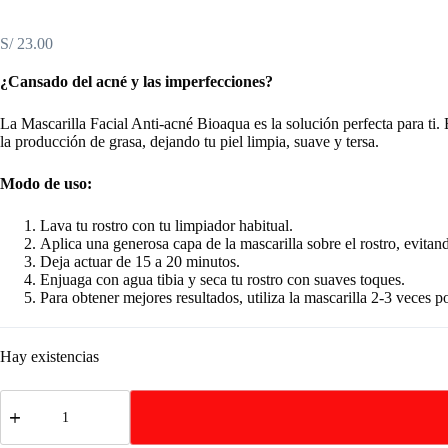
S/
23.00
¿Cansado del acné y las imperfecciones?
La Mascarilla Facial Anti-acné Bioaqua es la solución perfecta para ti. 
la producción de grasa, dejando tu piel limpia, suave y tersa.
Modo de uso:
Lava tu rostro con tu limpiador habitual.
Aplica una generosa capa de la mascarilla sobre el rostro, evitand
Deja actuar de 15 a 20 minutos.
Enjuaga con agua tibia y seca tu rostro con suaves toques.
Para obtener mejores resultados, utiliza la mascarilla 2-3 veces 
Hay existencias
Mascarilla
Facial
Anti-
acné