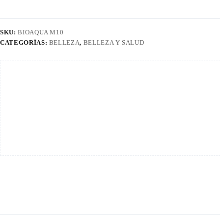
Bioaqua
De
30g
SKU:
BIOAQUA M10
X
10
CATEGORÍAS:
BELLEZA
,
BELLEZA Y SALUD
Unidades
cantidad