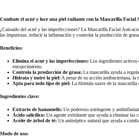
Combate el acné y luce una piel radiante con la Mascarilla Facial
¿Cansado del acné y las imperfecciones? La Mascarilla Facial Anti-acné 
las impurezas, reducir la inflamación y controlar la producción de gras
Beneficios:
Elimina el acné y las imperfecciones:
Los ingredientes activos 
enrojecimiento.
Controla la producción de grasa:
La mascarilla ayuda a regular
Hidrata y nutre la piel:
A pesar de su acción antibacteriana, la m
Apta para todo tipo de piel:
La fórmula suave de la mascarilla e
Ingredientes clave:
Extracto de hamamelis:
Un poderoso astringente y antiinflamator
Ácido salicílico:
Un agente exfoliante que ayuda a eliminar las cé
Aceite de árbol de té:
Un antiséptico natural que ayuda a combati
Modo de uso: