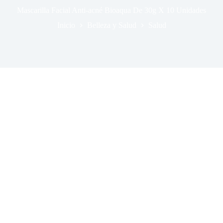
Mascarilla Facial Anti-acné Bioaqua De 30g X 10 Unidades
Inicio
Belleza y Salud
Salud