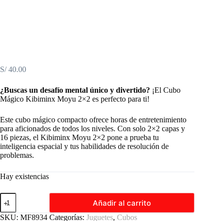
S/
40.00
¿Buscas un desafío mental único y divertido?
¡El Cubo
Mágico Kibiminx Moyu 2×2 es perfecto para ti!
Este cubo mágico compacto ofrece horas de entretenimiento
para aficionados de todos los niveles. Con solo 2×2 capas y
16 piezas, el Kibiminx Moyu 2×2 pone a prueba tu
inteligencia espacial y tus habilidades de resolución de
problemas.
Hay existencias
Cubo
Añadir al carrito
Mágico
Kibiminx
SKU:
MF8934
Categorías:
Juguetes
,
Cubos