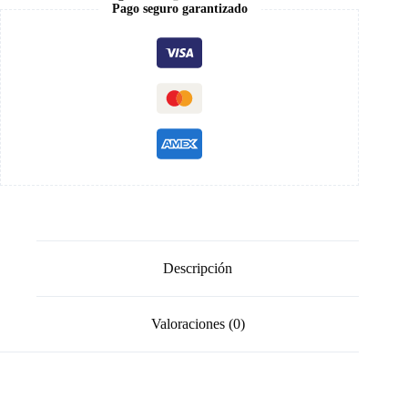
Moyu
Pago seguro garantizado
2x2
cantidad
Descripción
Valoraciones (0)