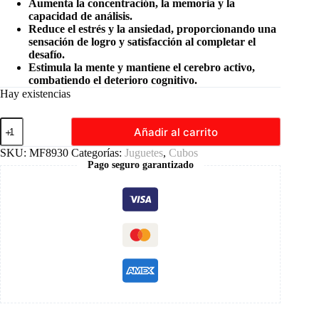
Aumenta la concentración, la memoria y la
capacidad de análisis.
Reduce el estrés y la ansiedad, proporcionando una
sensación de logro y satisfacción al completar el
desafío.
Estimula la mente y mantiene el cerebro activo,
combatiendo el deterioro cognitivo.
Hay existencias
Cubo
Añadir al carrito
Mágico
5×5
SKU:
MF8930
Categorías:
Juguetes
,
Cubos
Moyu
Pago seguro garantizado
Alta
Velocidad
cantidad