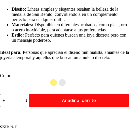
Diseño:
Líneas simples y elegantes resaltan la belleza de la
medalla de San Benito, convirtiéndola en un complemento
perfecto para cualquier outfit.
Materiales:
Disponible en diferentes acabados, como plata, oro
o acero inoxidable, para adaptarse a tus preferencias.
Estilo:
Perfecto para quienes buscan una joya discreta pero con
un mensaje poderoso.
Ideal para:
Personas que aprecian el diseño minimalista, amantes de la
joyería atemporal y aquellos que buscan un amuleto discreto.
Color
Collar
Añadir al carrito
Gargantilla
de
San
Benito
cantidad
SKU:
N/D