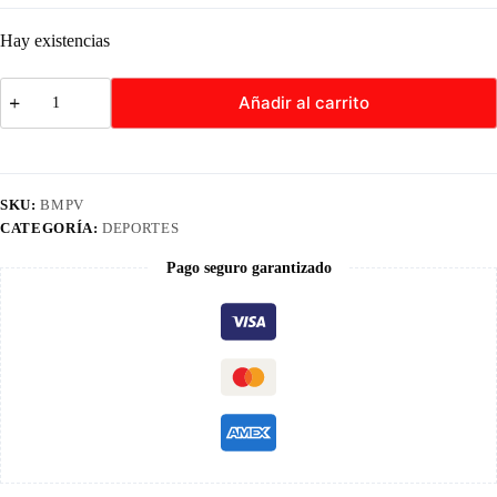
Hay existencias
Brújula
Añadir al carrito
Portátil
Militar
para
Acampar
cantidad
SKU:
BMPV
CATEGORÍA:
DEPORTES
Pago seguro garantizado